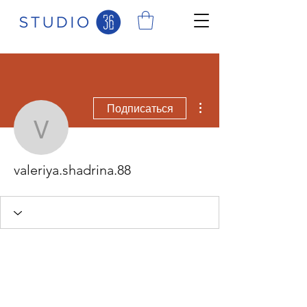
Другие действия
Подписаться
valeriya.shadrina.88
valeriya.shadrina.88