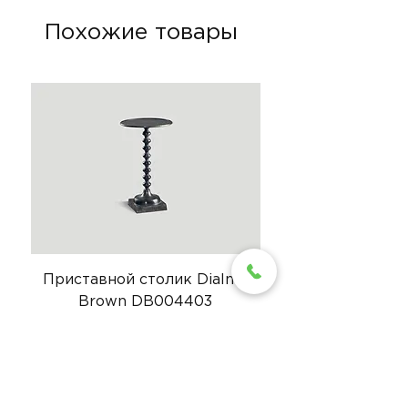
Похожие товары
Приставной столик Dialma
Стул Dialma Brow
Brown DB004403
Нет в наличии