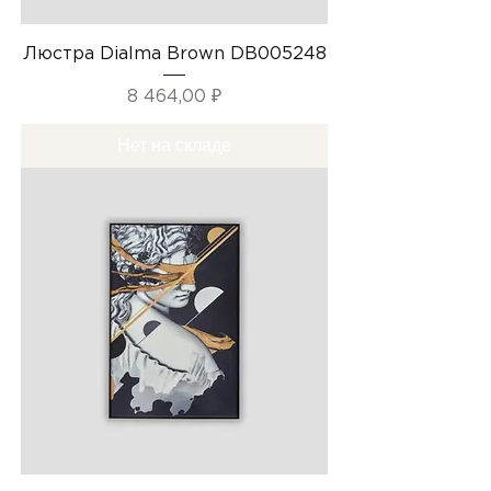
Люстра Dialma Brown DB005248
Цена
8 464,00 ₽
Нет на складе