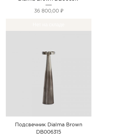
Цена
36 800,00 ₽
Нет на складе
Подсвечник Dialma Brown
DB006315