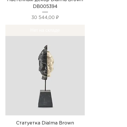
DB005394
Цена
30 544,00 ₽
Нет на складе
Статуетка Dialma Brown