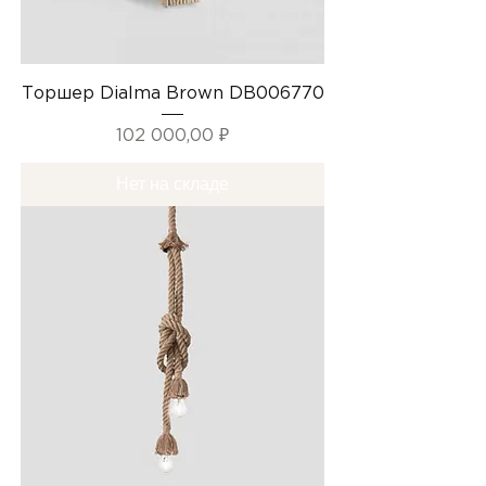
Торшер Dialma Brown DB006770
Цена
102 000,00 ₽
Нет на складе