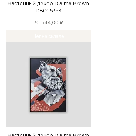
Настенный декор Dialma Brown
DB005393
Цена
30 544,00 ₽
Нет на складе
Настенный декор Dialma Brown