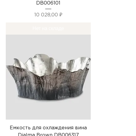
DB006101
Цена
10 028,00 ₽
Нет на складе
Емкость для охлаждения вина
Dialma Brown DB006317