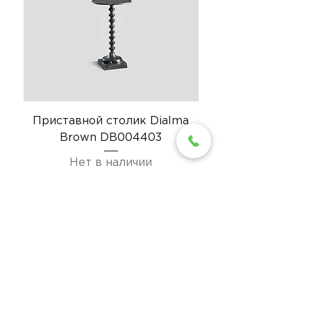
Приставной столик Dialma
Стул Dialma Brow
Brown DB004403
Нет в наличии
О компании:
Гарантия
3D модели