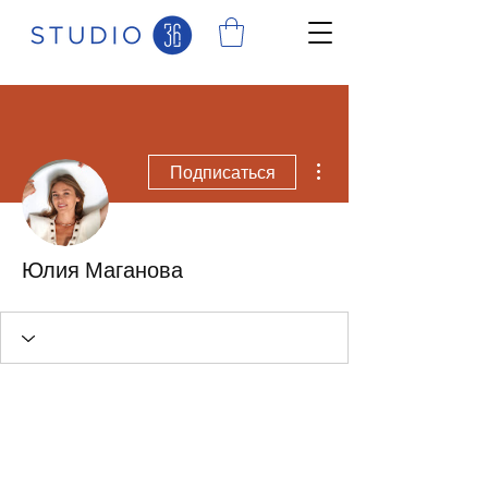
Другие действия
Подписаться
Юлия Маганова